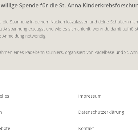
iwillige Spende für die St. Anna Kinderkrebsforschu
e die Spannung in deinem Nacken loszulassen und deine Schultern nicht 
u Anspannung erzeugst und wie es sich anfühlt, wenn du damit aufhörst
e Anmeldung notwendig.
ahmen eines Padeltennisturniers, organisiert von Padelbase und St. An
elles
Impressum
m
Datenschutzerklärung
ebote
Kontakt