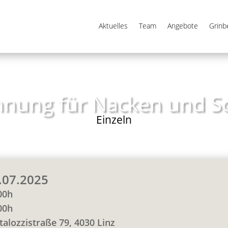
Aktuelles
Team
Angebote
Grin
nung für Nacken und S
Einzeln
.07.2025
00h
00h
talozzistraße 79, 4030 Linz