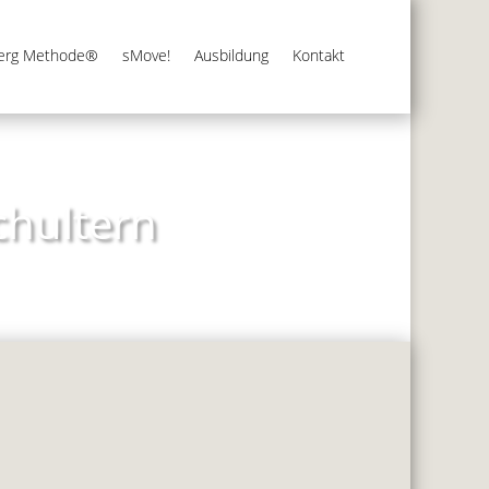
berg Methode®
sMove!
Ausbildung
Kontakt
chultern