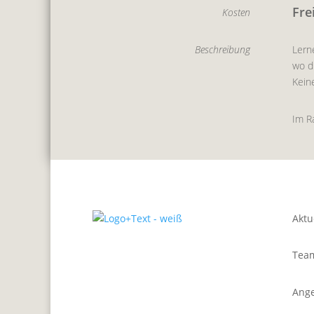
Fre
Kosten
Beschreibung
Lern
wo d
Kein
Im R
Aktu
Tea
Ang