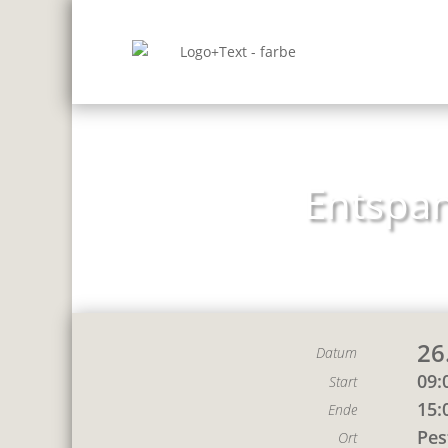
Entspan
26
Datum
09:
Start
15:
Ende
Pes
Ort