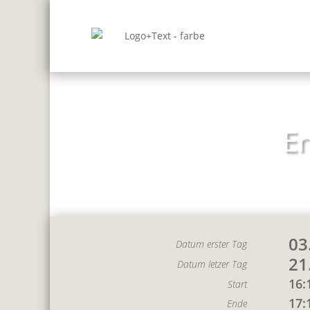
En
03
Datum erster Tag
21
Datum letzer Tag
16:
Start
17:
Ende