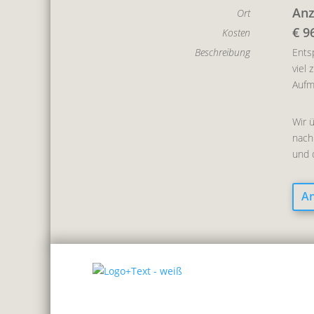
Anz
Ort
€ 96
Kosten
Beschreibung
Entsp
viel
Aufm
Wir 
nach
und 
An