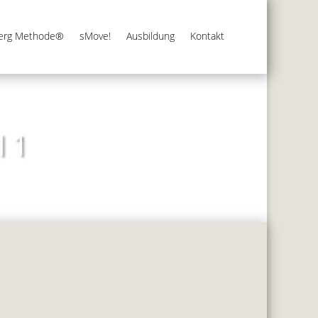
berg Methode®
sMove!
Ausbildung
Kontakt
l 1